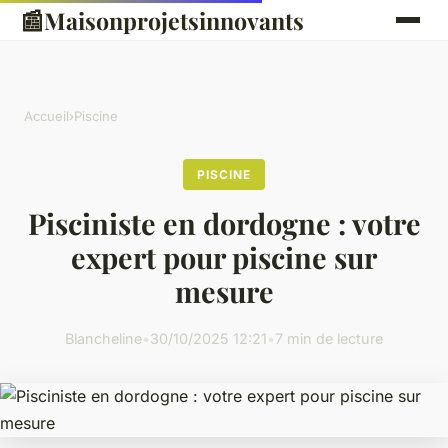
📰
Maisonprojetsinnovants
Accueil
›
Piscine
PISCINE
Pisciniste en dordogne : votre
expert pour piscine sur
mesure
Blancheline
•
30/10/2025 12:21
•
7 min de lecture