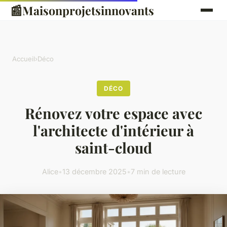
📰
Maisonprojetsinnovants
Accueil
›
Déco
DÉCO
Rénovez votre espace avec
l'architecte d'intérieur à
saint-cloud
Alice
•
13 décembre 2025
•
7 min de lecture