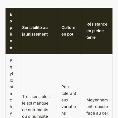
E
s
Résistance
p
Sensibilité au
Culture
en pleine
è
jaunissement
en pot
terre
c
e
P
h
yl
lo
st
Peu
a
tolérant
Très sensible si
c
aux
Moyennem
le sol manque
h
variatio
ent robuste
de nutriments
y
ns
face au gel
ou d'humidité