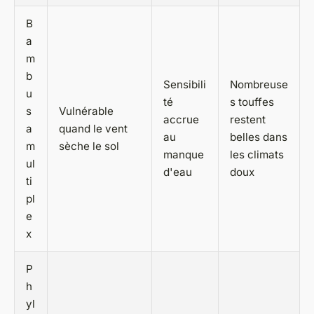
B
a
m
b
Sensibili
Nombreuse
u
té
s touffes
s
Vulnérable
accrue
restent
a
quand le vent
au
belles dans
m
sèche le sol
manque
les climats
ul
d'eau
doux
ti
pl
e
x
P
h
yl