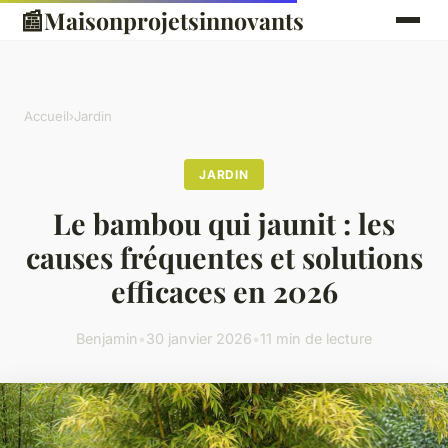
📰
Maisonprojetsinnovants
Accueil
›
Jardin
JARDIN
Le bambou qui jaunit : les
causes fréquentes et solutions
efficaces en 2026
Benjamin
•
30 janvier 2026
•
11 min de lecture