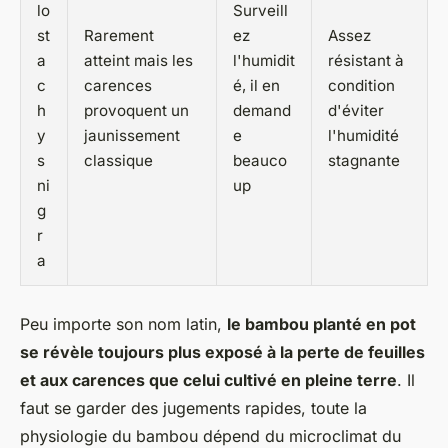
lo
Surveill
st
Rarement
ez
Assez
a
atteint mais les
l'humidit
résistant à
c
carences
é, il en
condition
h
provoquent un
demand
d'éviter
y
jaunissement
e
l'humidité
s
classique
beauco
stagnante
ni
up
g
r
a
Peu importe son nom latin,
le bambou planté en pot
se révèle toujours plus exposé à la perte de feuilles
et aux carences que celui cultivé en pleine terre
. Il
faut se garder des jugements rapides, toute la
physiologie du bambou dépend du microclimat du