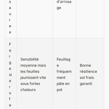
s
d'arrosa
a
ge
u
r
e
a
F
a
r
Sensibilité
Feuillag
g
moyenne mais
e
Bonne
e
les feuilles
fréquem
résilience
si
jaunissent vite
ment
sol frais
a
sous fortes
pâle en
garanti
r
chaleurs
pot
u
f
a